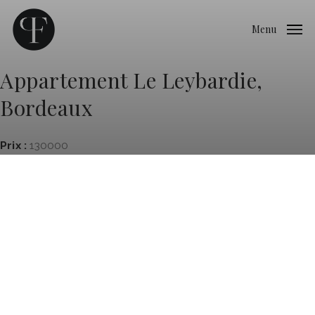
Skip
Menu
to
Menu
main
content
Appartement Le Leybardie,
Bordeaux
Prix :
130000